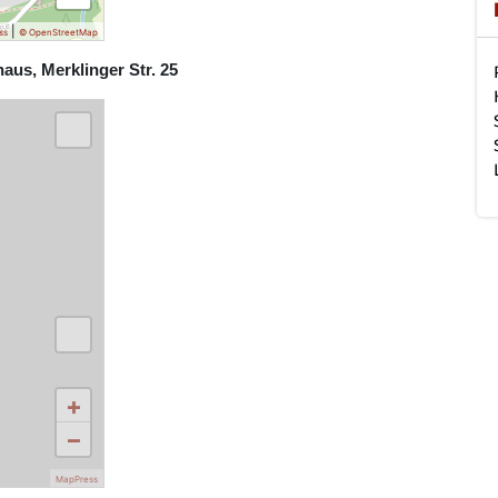
|
ss
© OpenStreetMap
us, Merklinger Str. 25
+
−
MapPress