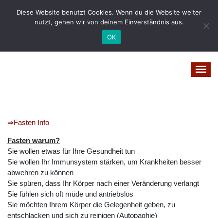
Zum
Diese Website benutzt Cookies. Wenn du die Website weiter
Inhalt
nutzt, gehen wir von deinem Einverständnis aus.
springen
OK
Vital-Wohl-Leicht
⇒Fasten Info
Fasten warum?
Sie wollen etwas für Ihre Gesundheit tun
Sie wollen Ihr Immunsystem stärken, um Krankheiten besser
abwehren zu können
Sie spüren, dass Ihr Körper nach einer Veränderung verlangt
Sie fühlen sich oft müde und antriebslos
Sie möchten Ihrem Körper die Gelegenheit geben, zu
entschlacken und sich zu reinigen (Autopaghie)