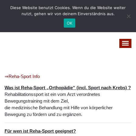
Zum
Diese Website benutzt Cookies. Wenn du die Website weiter
Inhalt
nutzt, gehen wir von deinem Einverständnis aus.
springen
OK
Vital-Wohl-Leicht
⇒Reha-Sport Info
Was ist Reha-Sport „Orthopädie“ (incl. Sport nach Krebs) ?
Rehabilitationssport ist ein vom Arzt verordnetes
Bewegungstraining mit dem Ziel,
die medizinische Behandlung mit Hilfe von körperlicher
Bewegung zu fördern und zu ergänzen.
Für wen ist Reha-Sport geeignet?