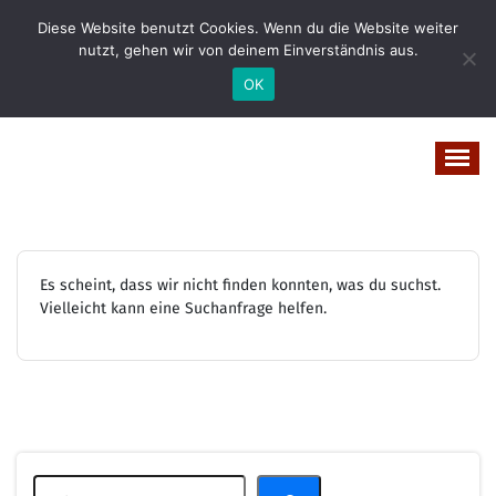
Zum
Diese Website benutzt Cookies. Wenn du die Website weiter
Inhalt
nutzt, gehen wir von deinem Einverständnis aus.
springen
OK
Vital-Wohl-Leicht
Es scheint, dass wir nicht finden konnten, was du suchst.
Vielleicht kann eine Suchanfrage helfen.
Suchen