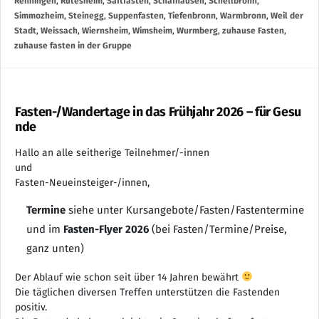
Renningen
,
Rutesheim
,
Saftfasten
,
Schafhausen
,
Schellbronn
,
Simmozheim
,
Steinegg
,
Suppenfasten
,
Tiefenbronn
,
Warmbronn
,
Weil der
Stadt
,
Weissach
,
Wiernsheim
,
Wimsheim
,
Wurmberg
,
zuhause Fasten
,
zuhause fasten in der Gruppe
Fasten-/Wandertage in das Frühjahr 2026 – für Gesu
nde
Hallo an alle seitherige Teilnehmer/-innen
und
Fasten-Neueinsteiger-/innen,
Termine
siehe unter Kursangebote/Fasten/Fastentermine
und im
Fasten-Flyer 2026
(bei Fasten/Termine/Preise,
ganz unten)
Der Ablauf wie schon seit über 14 Jahren bewährt
Die täglichen diversen Treffen unterstützen die Fastenden
positiv.