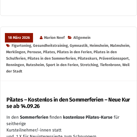
18 März 2026
Marion Neef
Allgemein
Figurtoning
,
Gesundheitstraining
,
Gymnastik
,
Heimsheim
,
Malmsheim
,
Merklingen
,
Perouse
,
Pilates
,
Pilates in den Ferien
,
Pilates in den
Schulferien
,
Pilates in den Sommerferien
,
Pilateskurs
,
Präventionssport
,
Renningen
,
Rutesheim
,
Sport in den Ferien
,
Stretching
,
Tiefenbronn
,
Weil
der Stadt
Pilates – Kostenlos in den Sommerferien – Neue Kur
se ab 14.09.26
In den
Sommerferien
finden
kostenlose Pilates-Kurse
für
seitherige
Kursteilnehmer/-innen statt
und 1 X für Neuinteressierte zum Schnuppern.