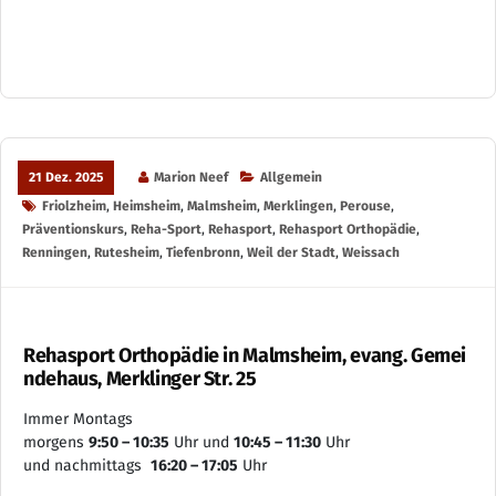
21 Dez. 2025
Marion Neef
Allgemein
Friolzheim
,
Heimsheim
,
Malmsheim
,
Merklingen
,
Perouse
,
Präventionskurs
,
Reha-Sport
,
Rehasport
,
Rehasport Orthopädie
,
Renningen
,
Rutesheim
,
Tiefenbronn
,
Weil der Stadt
,
Weissach
Rehasport Orthopädie in Malmsheim, evang. Gemei
ndehaus, Merklinger Str. 25
Immer Montags
morgens
9:50 – 10:35
Uhr und
10:45 – 11:30
Uhr
und nachmittags
16:20 – 17:05
Uhr