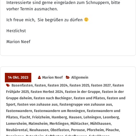
Interessierte sind gerne eingeladen zum Schnuppern, bitte
vorher Termin ausmachen.
Ich freue mich, Sie begrüßen zu dürfen
Herzlichst
Marion Neef
14 Okt. 2023
Marion Neef
Allgemein
Basenfasten
,
Fasten
,
Fasten 2024
,
Fasten 2025
,
Fasten 2027
,
Fasten
Frühjahr 2025
,
Fasten Herbst 2024
,
Fasten in der Gruppe
,
Fasten in der
Gruppe daheim
,
Fasten nach Buchinger
,
Fasten und Pilates
,
Fasten und
Sport
,
Fasten von zuhause aus
,
Fastengruppe von zuhause aus
,
Fastenwandern
,
Fastenwandern um Renningen
,
Fastenwandern und
Pilates
,
Flacht
,
Friolzheim
,
Hamberg
,
Hausen
,
Lehningen
,
Leonberg
,
Lomersheim
,
Malmsheim
,
Merklingen
,
Mühlacker
,
Mühlhausen
,
Neubärental
,
Neuhausen
,
Obstfasten
,
Perouse
,
Pforzheim
,
Pinache
,