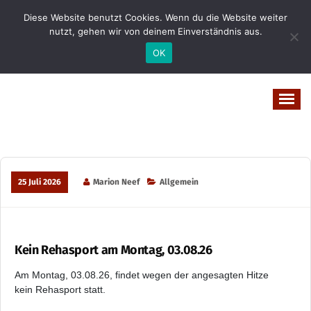
Zum
Diese Website benutzt Cookies. Wenn du die Website weiter
Inhalt
nutzt, gehen wir von deinem Einverständnis aus.
springen
OK
Vital-Wohl-Leicht
25 Juli 2026
Marion Neef
Allgemein
Kein Rehasport am Montag, 03.08.26
Am Montag, 03.08.26, findet wegen der angesagten Hitze
kein Rehasport statt.