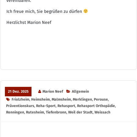
vereinbaren.
Ich freue mich, Sie begrüßen zu dürfen
Herzlichst Marion Neef
21 Dez. 2025
Marion Neef
Allgemein
Friolzheim
,
Heimsheim
,
Malmsheim
,
Merklingen
,
Perouse
,
Präventionskurs
,
Reha-Sport
,
Rehasport
,
Rehasport Orthopädie
,
Renningen
,
Rutesheim
,
Tiefenbronn
,
Weil der Stadt
,
Weissach