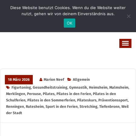
Zum
Diese Website benutzt Cookies. Wenn du die Website weiter
Inhalt
nutzt, gehen wir von deinem Einverständnis aus.
springen
OK
Vital-Wohl-Leicht
18 März 2026
Marion Neef
Allgemein
Figurtoning
,
Gesundheitstraining
,
Gymnastik
,
Heimsheim
,
Malmsheim
,
Merklingen
,
Perouse
,
Pilates
,
Pilates in den Ferien
,
Pilates in den
Schulferien
,
Pilates in den Sommerferien
,
Pilateskurs
,
Präventionssport
,
Renningen
,
Rutesheim
,
Sport in den Ferien
,
Stretching
,
Tiefenbronn
,
Weil
der Stadt