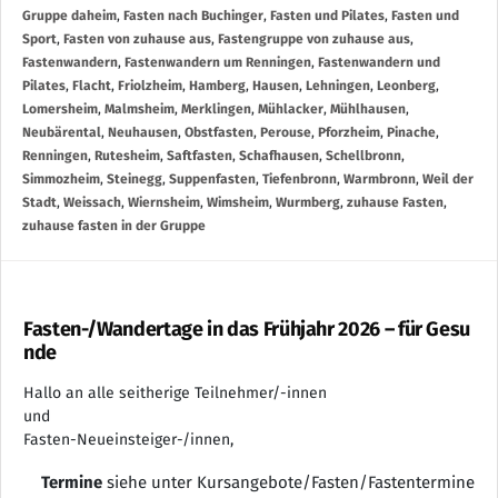
Gruppe daheim
,
Fasten nach Buchinger
,
Fasten und Pilates
,
Fasten und
Sport
,
Fasten von zuhause aus
,
Fastengruppe von zuhause aus
,
Fastenwandern
,
Fastenwandern um Renningen
,
Fastenwandern und
Pilates
,
Flacht
,
Friolzheim
,
Hamberg
,
Hausen
,
Lehningen
,
Leonberg
,
Lomersheim
,
Malmsheim
,
Merklingen
,
Mühlacker
,
Mühlhausen
,
Neubärental
,
Neuhausen
,
Obstfasten
,
Perouse
,
Pforzheim
,
Pinache
,
Renningen
,
Rutesheim
,
Saftfasten
,
Schafhausen
,
Schellbronn
,
Simmozheim
,
Steinegg
,
Suppenfasten
,
Tiefenbronn
,
Warmbronn
,
Weil der
Stadt
,
Weissach
,
Wiernsheim
,
Wimsheim
,
Wurmberg
,
zuhause Fasten
,
zuhause fasten in der Gruppe
Fasten-/Wandertage in das Frühjahr 2026 – für Gesu
nde
Hallo an alle seitherige Teilnehmer/-innen
und
Fasten-Neueinsteiger-/innen,
Termine
siehe unter Kursangebote/Fasten/Fastentermine