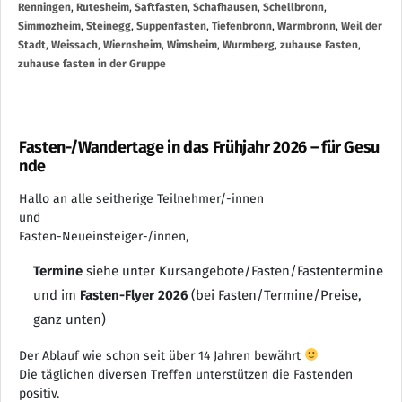
Renningen
,
Rutesheim
,
Saftfasten
,
Schafhausen
,
Schellbronn
,
Simmozheim
,
Steinegg
,
Suppenfasten
,
Tiefenbronn
,
Warmbronn
,
Weil der
Stadt
,
Weissach
,
Wiernsheim
,
Wimsheim
,
Wurmberg
,
zuhause Fasten
,
zuhause fasten in der Gruppe
Fasten-/Wandertage in das Frühjahr 2026 – für Gesu
nde
Hallo an alle seitherige Teilnehmer/-innen
und
Fasten-Neueinsteiger-/innen,
Termine
siehe unter Kursangebote/Fasten/Fastentermine
und im
Fasten-Flyer 2026
(bei Fasten/Termine/Preise,
ganz unten)
Der Ablauf wie schon seit über 14 Jahren bewährt
Die täglichen diversen Treffen unterstützen die Fastenden
positiv.