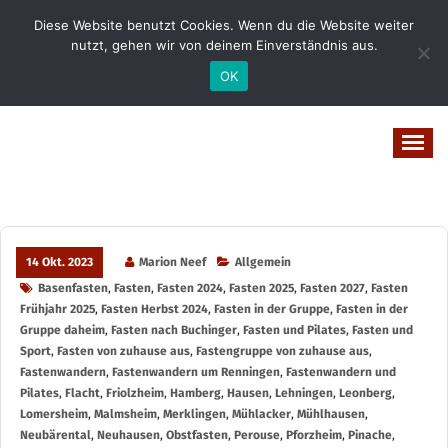
Zum
Diese Website benutzt Cookies. Wenn du die Website weiter
Inhalt
nutzt, gehen wir von deinem Einverständnis aus.
springen
OK
Vital-Wohl-Leicht
14 Okt. 2023
Marion Neef
Allgemein
Basenfasten
,
Fasten
,
Fasten 2024
,
Fasten 2025
,
Fasten 2027
,
Fasten
Frühjahr 2025
,
Fasten Herbst 2024
,
Fasten in der Gruppe
,
Fasten in der
Gruppe daheim
,
Fasten nach Buchinger
,
Fasten und Pilates
,
Fasten und
Sport
,
Fasten von zuhause aus
,
Fastengruppe von zuhause aus
,
Fastenwandern
,
Fastenwandern um Renningen
,
Fastenwandern und
Pilates
,
Flacht
,
Friolzheim
,
Hamberg
,
Hausen
,
Lehningen
,
Leonberg
,
Lomersheim
,
Malmsheim
,
Merklingen
,
Mühlacker
,
Mühlhausen
,
Neubärental
,
Neuhausen
,
Obstfasten
,
Perouse
,
Pforzheim
,
Pinache
,