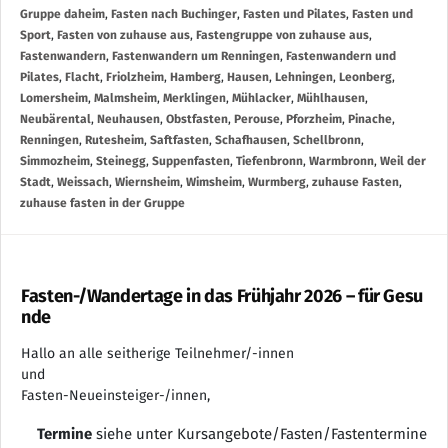
Gruppe daheim
,
Fasten nach Buchinger
,
Fasten und Pilates
,
Fasten und
Sport
,
Fasten von zuhause aus
,
Fastengruppe von zuhause aus
,
Fastenwandern
,
Fastenwandern um Renningen
,
Fastenwandern und
Pilates
,
Flacht
,
Friolzheim
,
Hamberg
,
Hausen
,
Lehningen
,
Leonberg
,
Lomersheim
,
Malmsheim
,
Merklingen
,
Mühlacker
,
Mühlhausen
,
Neubärental
,
Neuhausen
,
Obstfasten
,
Perouse
,
Pforzheim
,
Pinache
,
Renningen
,
Rutesheim
,
Saftfasten
,
Schafhausen
,
Schellbronn
,
Simmozheim
,
Steinegg
,
Suppenfasten
,
Tiefenbronn
,
Warmbronn
,
Weil der
Stadt
,
Weissach
,
Wiernsheim
,
Wimsheim
,
Wurmberg
,
zuhause Fasten
,
zuhause fasten in der Gruppe
Fasten-/Wandertage in das Frühjahr 2026 – für Gesu
nde
Hallo an alle seitherige Teilnehmer/-innen
und
Fasten-Neueinsteiger-/innen,
Termine
siehe unter Kursangebote/Fasten/Fastentermine