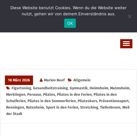
Zum
Diese Website benutzt Cookies. Wenn du die Website weiter
Inhalt
nutzt, gehen wir von deinem Einverständnis aus.
springen
OK
Vital-Wohl-Leicht
18 März 2026
Marion Neef
Allgemein
Figurtoning
,
Gesundheitstraining
,
Gymnastik
,
Heimsheim
,
Malmsheim
,
Merklingen
,
Perouse
,
Pilates
,
Pilates in den Ferien
,
Pilates in den
Schulferien
,
Pilates in den Sommerferien
,
Pilateskurs
,
Präventionssport
,
Renningen
,
Rutesheim
,
Sport in den Ferien
,
Stretching
,
Tiefenbronn
,
Weil
der Stadt