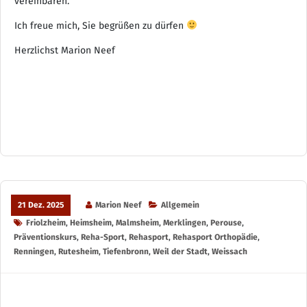
vereinbaren.
Ich freue mich, Sie begrüßen zu dürfen
Herzlichst Marion Neef
21 Dez. 2025
Marion Neef
Allgemein
Friolzheim
,
Heimsheim
,
Malmsheim
,
Merklingen
,
Perouse
,
Präventionskurs
,
Reha-Sport
,
Rehasport
,
Rehasport Orthopädie
,
Renningen
,
Rutesheim
,
Tiefenbronn
,
Weil der Stadt
,
Weissach