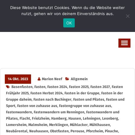
Zum
Diese Website benutzt Cookies. Wenn du die Website weiter
Inhalt
nutzt, gehen wir von deinem Einverständnis aus.
springen
OK
Vital-Wohl-Leicht
14 Okt. 2023
Marion Neef
Allgemein
Basenfasten
,
Fasten
,
Fasten 2024
,
Fasten 2025
,
Fasten 2027
,
Fasten
Frühjahr 2025
,
Fasten Herbst 2024
,
Fasten in der Gruppe
,
Fasten in der
Gruppe daheim
,
Fasten nach Buchinger
,
Fasten und Pilates
,
Fasten und
Sport
,
Fasten von zuhause aus
,
Fastengruppe von zuhause aus
,
Fastenwandern
,
Fastenwandern um Renningen
,
Fastenwandern und
Pilates
,
Flacht
,
Friolzheim
,
Hamberg
,
Hausen
,
Lehningen
,
Leonberg
,
Lomersheim
,
Malmsheim
,
Merklingen
,
Mühlacker
,
Mühlhausen
,
Neubärental
,
Neuhausen
,
Obstfasten
,
Perouse
,
Pforzheim
,
Pinache
,