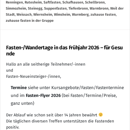
Renningen
,
Rutesheim
,
Saftfasten
,
Schafhausen
,
Schellbronn
,
Simmozheim
,
Steinegg
,
Suppenfasten
,
Tiefenbronn
,
Warmbronn
,
Weil der
Stadt
,
Weissach
,
Wiernsheim
,
Wimsheim
,
Wurmberg
,
zuhause Fasten
,
zuhause fasten in der Gruppe
Fasten-/Wandertage in das Frühjahr 2026 – für Gesu
nde
Hallo an alle seitherige Teilnehmer/-innen
und
Fasten-Neueinsteiger-/innen,
Termine
siehe unter Kursangebote/Fasten/Fastentermine
und im
Fasten-Flyer 2026
(bei Fasten/Termine/Preise,
ganz unten)
Der Ablauf wie schon seit über 14 Jahren bewährt
Die täglichen diversen Treffen unterstützen die Fastenden
positiv.